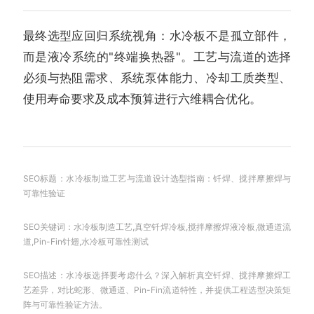
最终选型应回归系统视角：水冷板不是孤立部件，
而是液冷系统的"终端换热器"。工艺与流道的选择
必须与热阻需求、系统泵体能力、冷却工质类型、
使用寿命要求及成本预算进行六维耦合优化。
SEO标题：水冷板制造工艺与流道设计选型指南：钎焊、搅拌摩擦焊与
可靠性验证
SEO关键词：水冷板制造工艺,真空钎焊冷板,搅拌摩擦焊液冷板,微通道流
道,Pin-Fin针翅,水冷板可靠性测试
SEO描述：水冷板选择要考虑什么？深入解析真空钎焊、搅拌摩擦焊工
艺差异，对比蛇形、微通道、Pin-Fin流道特性，并提供工程选型决策矩
阵与可靠性验证方法。