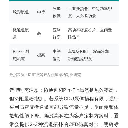
压降
工业变频器、中等功率密
蛇形流道
中等
较低
度、大温差场景
微通道流
压降
高功率密度芯片、空间受
高
道
较高
限场景
Pin-Fin针
中等
车规级IGBT、双面冷却、
极高
翅流道
偏高
极端热流密度
数据来源：IGBT液冷产品流道结构对比研究
选型时需注意：微通道和Pin-Fin虽然换热效率高，
但流阻显著增加。若系统CDU泵体扬程有限，强行
采用高密度微通道可能导致流量不足，反而使整体
散热性能下降。隆源高科在为客户定制方案时，通
常会提供2-3种流道拓扑的CFD仿真对比，明确标