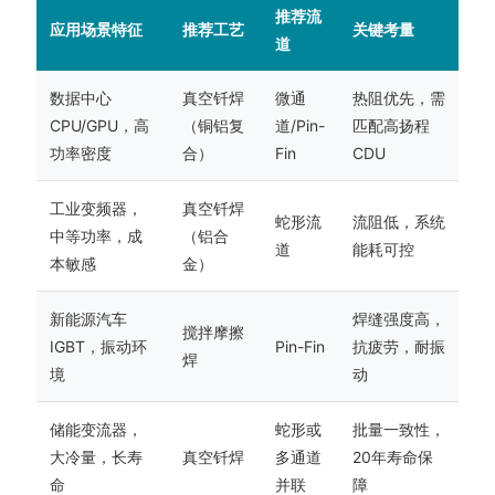
推荐流
应用场景特征
推荐工艺
关键考量
道
数据中心
真空钎焊
微通
热阻优先，需
CPU/GPU，高
（铜铝复
道/Pin-
匹配高扬程
功率密度
合）
Fin
CDU
工业变频器，
真空钎焊
蛇形流
流阻低，系统
中等功率，成
（铝合
道
能耗可控
本敏感
金）
新能源汽车
焊缝强度高，
搅拌摩擦
IGBT，振动环
Pin-Fin
抗疲劳，耐振
焊
境
动
储能变流器，
蛇形或
批量一致性，
大冷量，长寿
真空钎焊
多通道
20年寿命保
命
并联
障