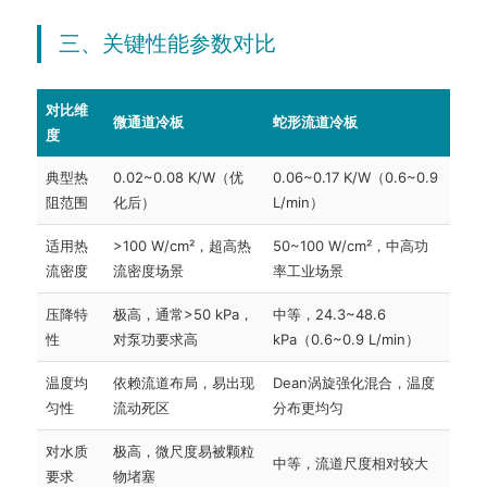
三、关键性能参数对比
对比维
微通道冷板
蛇形流道冷板
度
典型热
0.02~0.08 K/W（优
0.06~0.17 K/W（0.6~0.9
阻范围
化后）
L/min）
适用热
>100 W/cm²，超高热
50~100 W/cm²，中高功
流密度
流密度场景
率工业场景
压降特
极高，通常>50 kPa，
中等，24.3~48.6
性
对泵功要求高
kPa（0.6~0.9 L/min）
温度均
依赖流道布局，易出现
Dean涡旋强化混合，温度
匀性
流动死区
分布更均匀
对水质
极高，微尺度易被颗粒
中等，流道尺度相对较大
要求
物堵塞