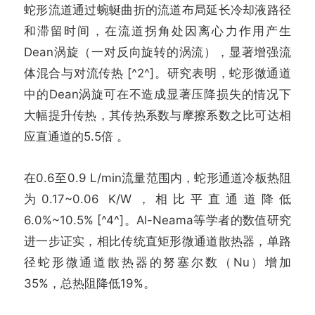
蛇形流道通过蜿蜒曲折的流道布局延长冷却液路径
和滞留时间，在流道拐角处因离心力作用产生
Dean涡旋（一对反向旋转的涡流），显著增强流
体混合与对流传热 [^2^]。研究表明，蛇形微通道
中的Dean涡旋可在不造成显著压降损失的情况下
大幅提升传热，其传热系数与摩擦系数之比可达相
应直通道的5.5倍 。
在0.6至0.9 L/min流量范围内，蛇形通道冷板热阻
为0.17~0.06 K/W，相比平直通道降低
6.0%~10.5% [^4^]。Al-Neama等学者的数值研究
进一步证实，相比传统直矩形微通道散热器，单路
径蛇形微通道散热器的努塞尔数（Nu）增加
35%，总热阻降低19%。